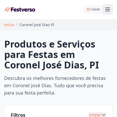
Cidade
Início
/
Coronel José Dias-PI
Produtos e Serviços
para Festas em
Balões delivery
Coronel José Dias, PI
Decoração personalizada
Bartender
Pegue e Monte
Descubra os melhores fornecedores de festas
Buffet
em Coronel José Dias. Tudo que você precisa
Festa na mesa
DJ
para sua festa perfeita.
Mesas e cadeiras
Fotógrafo
Buffet infantil
Recreação
Chácaras
Filtros
Limpar