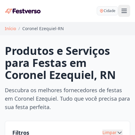
Cidade
Início
/
Coronel Ezequiel-RN
Produtos e Serviços
para Festas em
Balões delivery
Coronel Ezequiel, RN
Decoração personalizada
Bartender
Pegue e Monte
Descubra os melhores fornecedores de festas
Buffet
em Coronel Ezequiel. Tudo que você precisa para
Festa na mesa
DJ
sua festa perfeita.
Mesas e cadeiras
Fotógrafo
Buffet infantil
Recreação
Chácaras
Filtros
Limpar