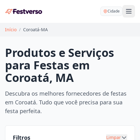
Cidade
Início
/
Coroatá-MA
Produtos e Serviços
para Festas em
Balões delivery
Coroatá, MA
Decoração personalizada
Bartender
Pegue e Monte
Descubra os melhores fornecedores de festas
Buffet
em Coroatá. Tudo que você precisa para sua
Festa na mesa
DJ
festa perfeita.
Mesas e cadeiras
Fotógrafo
Buffet infantil
Recreação
Chácaras
Filtros
Limpar