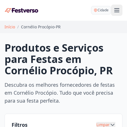
Cidade
Início
/
Cornélio Procópio-PR
Produtos e Serviços
para Festas em
Balões delivery
Cornélio Procópio, PR
Decoração personalizada
Bartender
Pegue e Monte
Descubra os melhores fornecedores de festas
Buffet
em Cornélio Procópio. Tudo que você precisa
Festa na mesa
DJ
para sua festa perfeita.
Mesas e cadeiras
Fotógrafo
Buffet infantil
Recreação
Chácaras
Filtros
Limpar