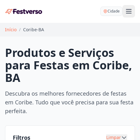
Cidade
Início
/
Coribe-BA
Produtos e Serviços
para Festas em Coribe,
Balões delivery
BA
Decoração personalizada
Bartender
Pegue e Monte
Descubra os melhores fornecedores de festas
Buffet
em Coribe. Tudo que você precisa para sua festa
Festa na mesa
DJ
perfeita.
Mesas e cadeiras
Fotógrafo
Buffet infantil
Recreação
Chácaras
Filtros
Limpar