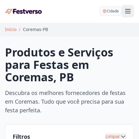
Cidade
Início
/
Coremas-PB
Produtos e Serviços
para Festas em
Balões delivery
Coremas, PB
Decoração personalizada
Bartender
Pegue e Monte
Descubra os melhores fornecedores de festas
Buffet
em Coremas. Tudo que você precisa para sua
Festa na mesa
DJ
festa perfeita.
Mesas e cadeiras
Fotógrafo
Buffet infantil
Recreação
Chácaras
Filtros
Limpar