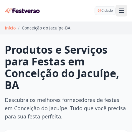
Cidade
Início
/
Conceição do Jacuípe-BA
Produtos e Serviços
para Festas em
Balões delivery
Conceição do Jacuípe,
Decoração personalizada
BA
Bartender
Pegue e Monte
Buffet
Festa na mesa
Descubra os melhores fornecedores de festas
DJ
Mesas e cadeiras
em Conceição do Jacuípe. Tudo que você precisa
Fotógrafo
Buffet infantil
para sua festa perfeita.
Recreação
Chácaras