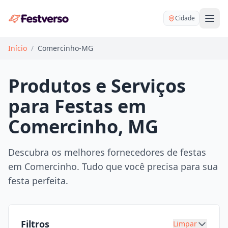
Cidade
Início
/
Comercinho-MG
Produtos e Serviços
para Festas em
Balões delivery
Comercinho, MG
Decoração personalizada
Bartender
Pegue e Monte
Descubra os melhores fornecedores de festas
Buffet
em Comercinho. Tudo que você precisa para sua
Festa na mesa
DJ
festa perfeita.
Mesas e cadeiras
Fotógrafo
Buffet infantil
Recreação
Chácaras
Filtros
Limpar