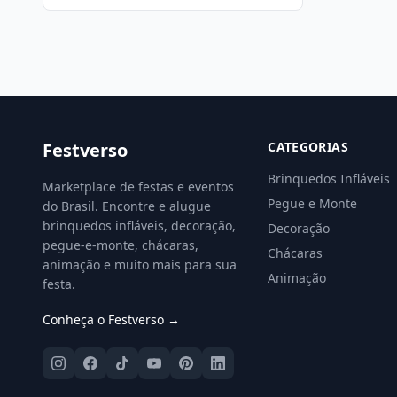
Festverso
CATEGORIAS
Brinquedos Infláveis
Marketplace de festas e eventos
Pegue e Monte
do Brasil. Encontre e alugue
brinquedos infláveis, decoração,
Decoração
pegue-e-monte, chácaras,
Chácaras
animação e muito mais para sua
Animação
festa.
Conheça o Festverso →