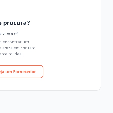
e procura?
ara você!
os encontrar um
e entra em contato
rceiro ideal.
eja um Fornecedor