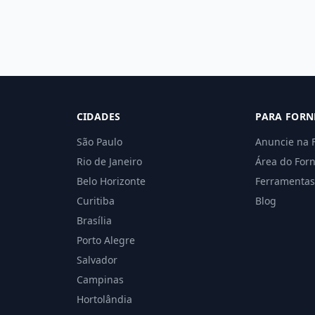
CIDADES
PARA FORN
São Paulo
Anuncie na 
Rio de Janeiro
Área do For
Belo Horizonte
Ferramentas
Curitiba
Blog
Brasília
Porto Alegre
Salvador
Campinas
Hortolândia