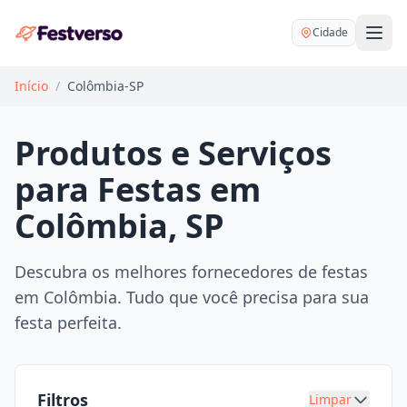
Cidade
Início
/
Colômbia-SP
Produtos e Serviços
para Festas em
Balões delivery
Colômbia, SP
Decoração personalizada
Bartender
Pegue e Monte
Descubra os melhores fornecedores de festas
Buffet
em Colômbia. Tudo que você precisa para sua
Festa na mesa
DJ
festa perfeita.
Mesas e cadeiras
Fotógrafo
Buffet infantil
Recreação
Chácaras
Filtros
Limpar