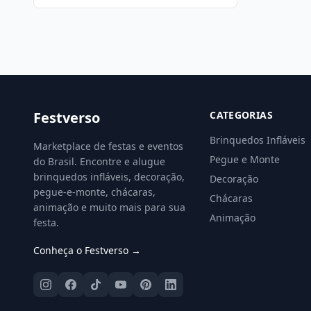
Festverso
CATEGORIAS
Brinquedos Infláveis
Marketplace de festas e eventos
Pegue e Monte
do Brasil. Encontre e alugue
brinquedos infláveis, decoração,
Decoração
pegue-e-monte, chácaras,
Chácaras
animação e muito mais para sua
Animação
festa.
Conheça o Festverso →