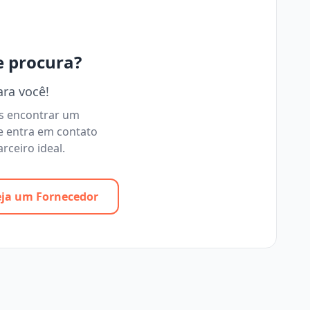
e procura?
ara você!
os encontrar um
e entra em contato
rceiro ideal.
eja um Fornecedor