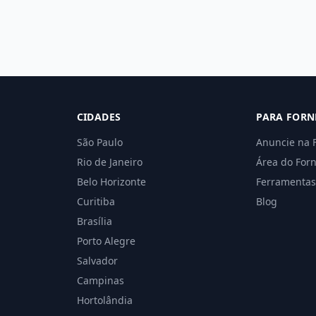
CIDADES
PARA FORN
São Paulo
Anuncie na 
Rio de Janeiro
Área do For
Belo Horizonte
Ferramentas
Curitiba
Blog
Brasília
Porto Alegre
Salvador
Campinas
Hortolândia