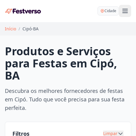
Cidade
Início
/
Cipó-BA
Produtos e Serviços
para Festas em Cipó,
Balões delivery
BA
Decoração personalizada
Bartender
Pegue e Monte
Descubra os melhores fornecedores de festas
Buffet
em Cipó. Tudo que você precisa para sua festa
Festa na mesa
DJ
perfeita.
Mesas e cadeiras
Fotógrafo
Buffet infantil
Recreação
Chácaras
Filtros
Limpar