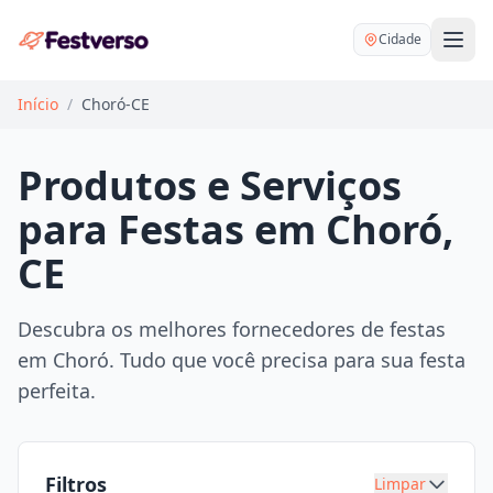
Cidade
Início
/
Choró-CE
Produtos e Serviços
para Festas em Choró,
Balões delivery
CE
Decoração personalizada
Bartender
Pegue e Monte
Descubra os melhores fornecedores de festas
Buffet
em Choró. Tudo que você precisa para sua festa
Festa na mesa
DJ
perfeita.
Mesas e cadeiras
Fotógrafo
Buffet infantil
Recreação
Chácaras
Filtros
Limpar