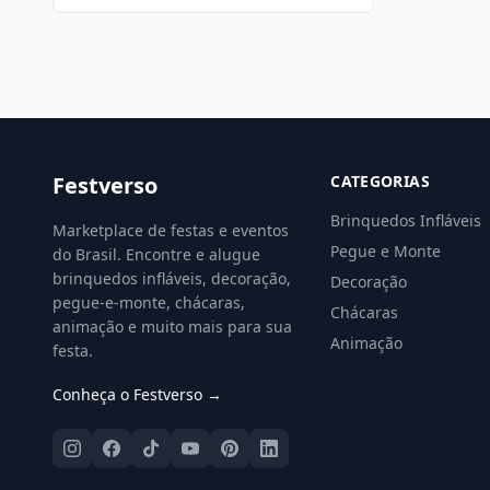
Festverso
CATEGORIAS
Brinquedos Infláveis
Marketplace de festas e eventos
Pegue e Monte
do Brasil. Encontre e alugue
brinquedos infláveis, decoração,
Decoração
pegue-e-monte, chácaras,
Chácaras
animação e muito mais para sua
Animação
festa.
Conheça o Festverso →