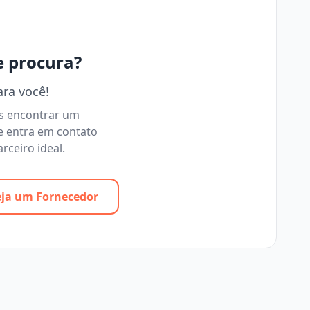
e procura?
ara você!
os encontrar um
e entra em contato
rceiro ideal.
eja um Fornecedor