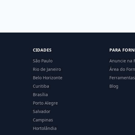
CIDADES
PARA FORN
São Paulo
Anuncie na 
Rio de Janeiro
Área do For
Belo Horizonte
Ferramentas
Curitiba
Blog
Brasília
Porto Alegre
Salvador
Campinas
Hortolândia