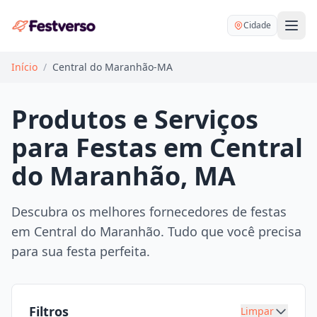
Cidade
Início
/
Central do Maranhão-MA
Produtos e Serviços
para Festas em Central
Balões delivery
do Maranhão, MA
Decoração personalizada
Bartender
Pegue e Monte
Descubra os melhores fornecedores de festas
Buffet
em Central do Maranhão. Tudo que você precisa
Festa na mesa
DJ
para sua festa perfeita.
Mesas e cadeiras
Fotógrafo
Buffet infantil
Recreação
Chácaras
Filtros
Limpar