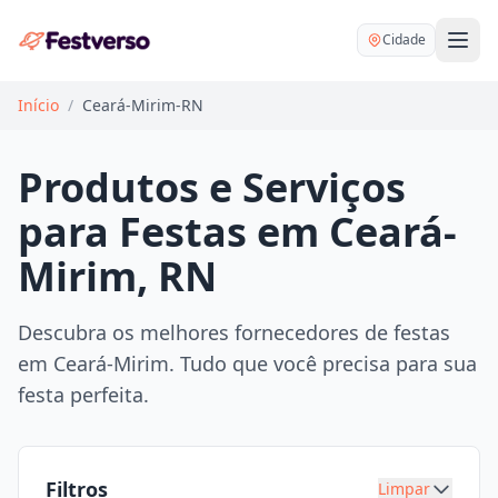
Cidade
Início
/
Ceará-Mirim-RN
Produtos e Serviços
para Festas em Ceará-
Balões delivery
Mirim, RN
Decoração personalizada
Bartender
Pegue e Monte
Descubra os melhores fornecedores de festas
Buffet
em Ceará-Mirim. Tudo que você precisa para sua
Festa na mesa
DJ
festa perfeita.
Mesas e cadeiras
Fotógrafo
Buffet infantil
Recreação
Chácaras
Filtros
Limpar