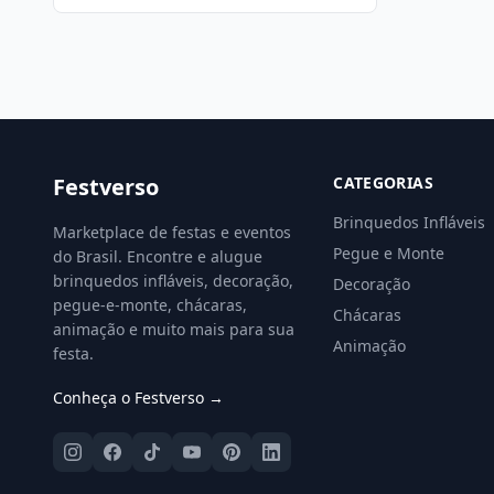
Festverso
CATEGORIAS
Brinquedos Infláveis
Marketplace de festas e eventos
Pegue e Monte
do Brasil. Encontre e alugue
brinquedos infláveis, decoração,
Decoração
pegue-e-monte, chácaras,
Chácaras
animação e muito mais para sua
Animação
festa.
Conheça o Festverso →