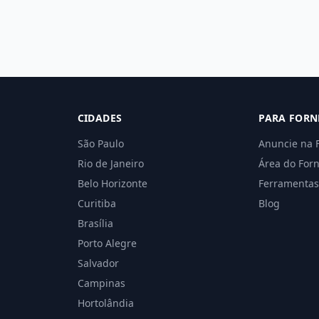
CIDADES
PARA FORN
São Paulo
Anuncie na 
Rio de Janeiro
Área do For
Belo Horizonte
Ferramentas
Curitiba
Blog
Brasília
Porto Alegre
Salvador
Campinas
Hortolândia