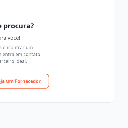
e procura?
ara você!
os encontrar um
e entra em contato
rceiro ideal.
eja um Fornecedor