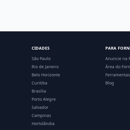
CIDADES
PARA FORN
São Paulo
Anuncie na 
Rio de Janeiro
Área do For
Belo Horizonte
Ferramentas
Curitiba
Blog
Brasília
Porto Alegre
Salvador
Campinas
Hortolândia