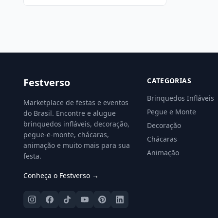
Festverso
CATEGORIAS
Brinquedos Infláveis
Marketplace de festas e eventos
Pegue e Monte
do Brasil. Encontre e alugue
brinquedos infláveis, decoração,
Decoração
pegue-e-monte, chácaras,
Chácaras
animação e muito mais para sua
Animação
festa.
Conheça o Festverso →