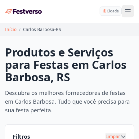
Cidade
Início
/
Carlos Barbosa-RS
Produtos e Serviços
para Festas em Carlos
Balões delivery
Barbosa, RS
Decoração personalizada
Bartender
Pegue e Monte
Descubra os melhores fornecedores de festas
Buffet
em Carlos Barbosa. Tudo que você precisa para
Festa na mesa
DJ
sua festa perfeita.
Mesas e cadeiras
Fotógrafo
Buffet infantil
Recreação
Chácaras
Filtros
Limpar