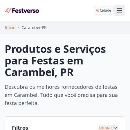
Cidade
Início
/
Carambeí-PR
Produtos e Serviços
para Festas em
Balões delivery
Carambeí, PR
Decoração personalizada
Bartender
Pegue e Monte
Descubra os melhores fornecedores de festas
Buffet
em Carambeí. Tudo que você precisa para sua
Festa na mesa
DJ
festa perfeita.
Mesas e cadeiras
Fotógrafo
Buffet infantil
Recreação
Chácaras
Filtros
Limpar