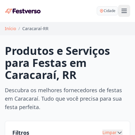
Cidade
Início
/
Caracaraí-RR
Produtos e Serviços
para Festas em
Balões delivery
Caracaraí, RR
Decoração personalizada
Bartender
Pegue e Monte
Descubra os melhores fornecedores de festas
Buffet
em Caracaraí. Tudo que você precisa para sua
Festa na mesa
DJ
festa perfeita.
Mesas e cadeiras
Fotógrafo
Buffet infantil
Recreação
Chácaras
Filtros
Limpar