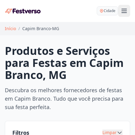
Cidade
Início
/
Capim Branco-MG
Produtos e Serviços
para Festas em Capim
Balões delivery
Branco, MG
Decoração personalizada
Bartender
Pegue e Monte
Descubra os melhores fornecedores de festas
Buffet
em Capim Branco. Tudo que você precisa para
Festa na mesa
DJ
sua festa perfeita.
Mesas e cadeiras
Fotógrafo
Buffet infantil
Recreação
Chácaras
Filtros
Limpar