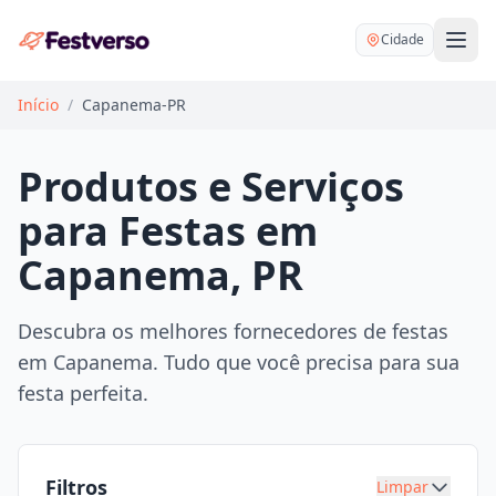
Cidade
Início
/
Capanema-PR
Produtos e Serviços
para Festas em
Balões delivery
Capanema, PR
Decoração personalizada
Bartender
Pegue e Monte
Descubra os melhores fornecedores de festas
Buffet
em Capanema. Tudo que você precisa para sua
Festa na mesa
DJ
festa perfeita.
Mesas e cadeiras
Fotógrafo
Buffet infantil
Recreação
Chácaras
Filtros
Limpar