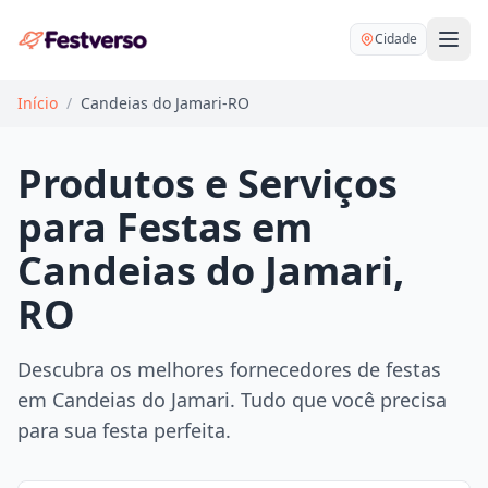
Cidade
Início
/
Candeias do Jamari-RO
Produtos e Serviços
para Festas em
Balões delivery
Candeias do Jamari,
Decoração personalizada
RO
Bartender
Pegue e Monte
Buffet
Festa na mesa
Descubra os melhores fornecedores de festas
DJ
Mesas e cadeiras
em Candeias do Jamari. Tudo que você precisa
Fotógrafo
Buffet infantil
para sua festa perfeita.
Recreação
Chácaras