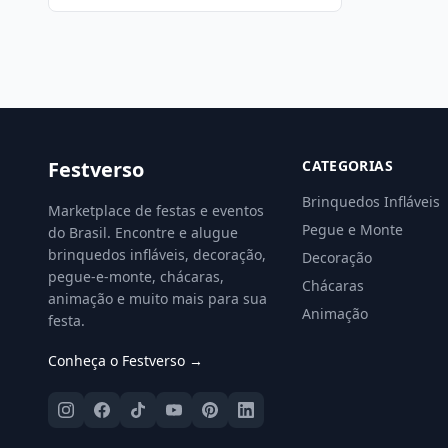
Festverso
CATEGORIAS
Brinquedos Infláveis
Marketplace de festas e eventos
Pegue e Monte
do Brasil. Encontre e alugue
brinquedos infláveis, decoração,
Decoração
pegue-e-monte, chácaras,
Chácaras
animação e muito mais para sua
Animação
festa.
Conheça o Festverso →