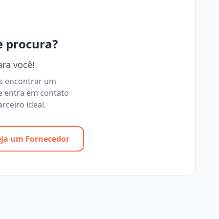
e procura?
ara você!
os encontrar um
e entra em contato
rceiro ideal.
eja um Fornecedor