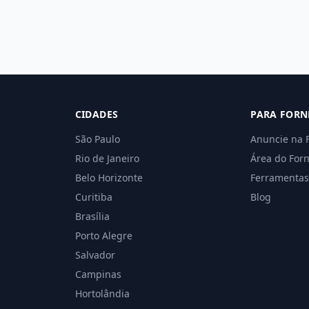
CIDADES
PARA FORN
São Paulo
Anuncie na 
Rio de Janeiro
Área do For
Belo Horizonte
Ferramentas
Curitiba
Blog
Brasília
Porto Alegre
Salvador
Campinas
Hortolândia