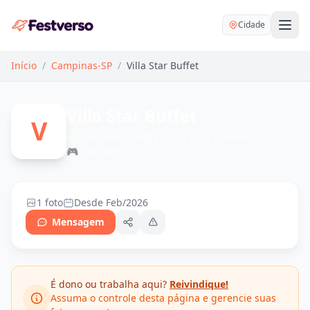
Cidade
Início
/
Campinas-SP
/
Villa Star Buffet
Villa Star Buffet
V
Campinas, SP
Espaço para Eventos
🎮
Iniciante
Balões delivery
Decoração personalizada
Bartender
Pegue e Monte
1 foto
Desde Feb/2026
Buffet
Mensagem
Festa na mesa
DJ
Mesas e cadeiras
Fotógrafo
Buffet infantil
É dono ou trabalha aqui?
Reivindique!
Recreação
Chácaras
Assuma o controle desta página e gerencie suas