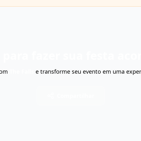
 para fazer sua festa aco
 com
The Falls
e transforme seu evento em uma experi
Compartilhar