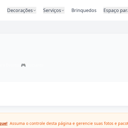
o
Decorações
Serviços
Brinquedos
Espaço par
ara Eventos
🎮
Iniciante
que!
Assuma o controle desta página e gerencie suas fotos e paco