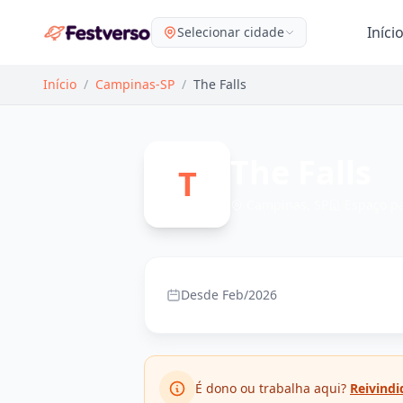
Iníci
Selecionar cidade
Início
/
Campinas-SP
/
The Falls
The Falls
T
Campinas, SP
Espaço p
Desde Feb/2026
É dono ou trabalha aqui?
Reivindi