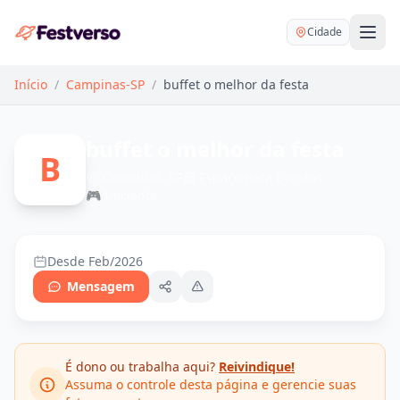
Cidade
Início
/
Campinas-SP
/
buffet o melhor da festa
buffet o melhor da festa
B
Campinas, SP
Espaço para Eventos
🎮
Iniciante
Balões delivery
Decoração personalizada
Bartender
Pegue e Monte
Desde Feb/2026
Buffet
Mensagem
Festa na mesa
DJ
Mesas e cadeiras
Fotógrafo
Buffet infantil
É dono ou trabalha aqui?
Reivindique!
Recreação
Chácaras
Assuma o controle desta página e gerencie suas