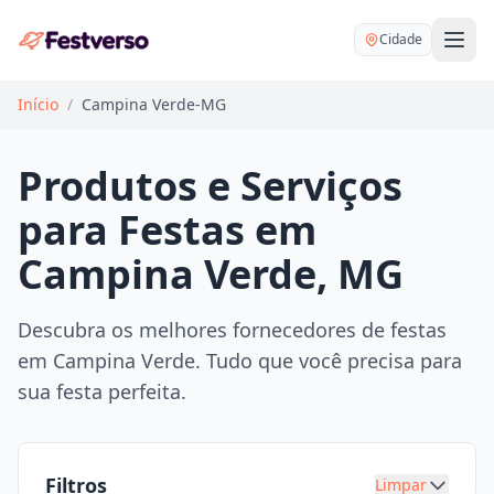
Cidade
Início
/
Campina Verde-MG
Produtos e Serviços
para Festas em
Balões delivery
Campina Verde, MG
Decoração personalizada
Bartender
Pegue e Monte
Descubra os melhores fornecedores de festas
Buffet
em Campina Verde. Tudo que você precisa para
Festa na mesa
DJ
sua festa perfeita.
Mesas e cadeiras
Fotógrafo
Buffet infantil
Recreação
Chácaras
Filtros
Limpar