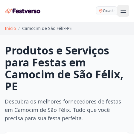
Cidade
Início
/
Camocim de São Félix-PE
Produtos e Serviços
para Festas em
Balões delivery
Camocim de São Félix,
Decoração personalizada
PE
Bartender
Pegue e Monte
Buffet
Festa na mesa
Descubra os melhores fornecedores de festas
DJ
Mesas e cadeiras
em Camocim de São Félix. Tudo que você
Fotógrafo
Buffet infantil
precisa para sua festa perfeita.
Recreação
Chácaras