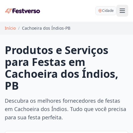
Cidade
Início
/
Cachoeira dos Índios-PB
Produtos e Serviços
para Festas em
Balões delivery
Cachoeira dos Índios,
Decoração personalizada
PB
Bartender
Pegue e Monte
Buffet
Festa na mesa
Descubra os melhores fornecedores de festas
DJ
Mesas e cadeiras
em Cachoeira dos Índios. Tudo que você precisa
Fotógrafo
Buffet infantil
para sua festa perfeita.
Recreação
Chácaras