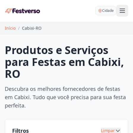
Cidade
Início
/
Cabixi-RO
Produtos e Serviços
para Festas em Cabixi,
Balões delivery
RO
Decoração personalizada
Bartender
Pegue e Monte
Descubra os melhores fornecedores de festas
Buffet
em Cabixi. Tudo que você precisa para sua festa
Festa na mesa
DJ
perfeita.
Mesas e cadeiras
Fotógrafo
Buffet infantil
Recreação
Chácaras
Filtros
Limpar