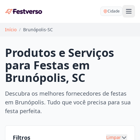
Cidade
Início
/
Brunópolis-SC
Produtos e Serviços
para Festas em
Balões delivery
Brunópolis, SC
Decoração personalizada
Bartender
Pegue e Monte
Descubra os melhores fornecedores de festas
Buffet
em Brunópolis. Tudo que você precisa para sua
Festa na mesa
DJ
festa perfeita.
Mesas e cadeiras
Fotógrafo
Buffet infantil
Recreação
Chácaras
Filtros
Limpar