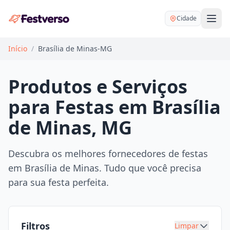
Cidade
Início
/
Brasília de Minas-MG
Produtos e Serviços
para Festas em Brasília
Balões delivery
de Minas, MG
Decoração personalizada
Bartender
Pegue e Monte
Descubra os melhores fornecedores de festas
Buffet
em Brasília de Minas. Tudo que você precisa
Festa na mesa
DJ
para sua festa perfeita.
Mesas e cadeiras
Fotógrafo
Buffet infantil
Recreação
Chácaras
Filtros
Limpar