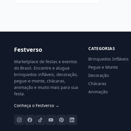
Festverso
CATEGORIAS
Brinquedos Infláveis
Marketplace de festas e eventos
Pegue e Monte
do Brasil. Encontre e alugue
brinquedos infláveis, decoração,
Decoração
pegue-e-monte, chácaras,
Chácaras
animação e muito mais para sua
Animação
festa.
Conheça o Festverso →