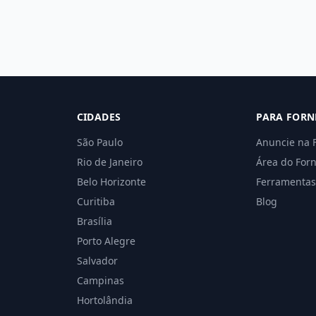
CIDADES
PARA FORN
São Paulo
Anuncie na 
Rio de Janeiro
Área do For
Belo Horizonte
Ferramentas
Curitiba
Blog
Brasília
Porto Alegre
Salvador
Campinas
Hortolândia