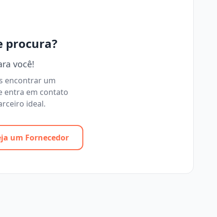
e procura?
ara você!
os encontrar um
e entra em contato
rceiro ideal.
eja um Fornecedor