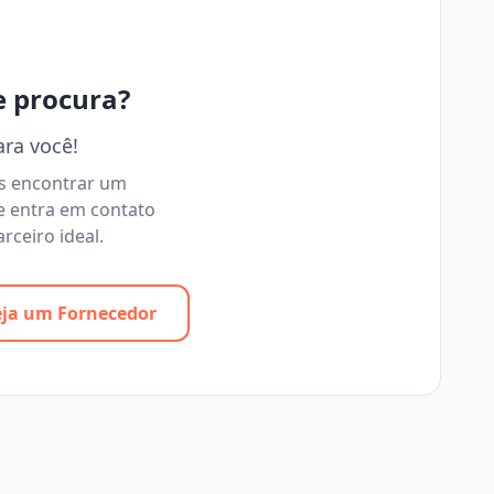
e procura?
ara você!
os encontrar um
e entra em contato
rceiro ideal.
eja um Fornecedor