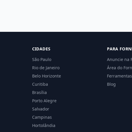
CIDADES
PARA FORN
São Paulo
Anuncie na 
Rio de Janeiro
Área do For
Belo Horizonte
Ferramentas
Curitiba
Blog
Brasília
Porto Alegre
Salvador
Campinas
Hortolândia