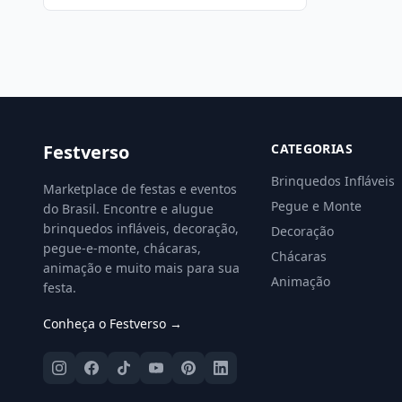
Festverso
CATEGORIAS
Brinquedos Infláveis
Marketplace de festas e eventos
Pegue e Monte
do Brasil. Encontre e alugue
brinquedos infláveis, decoração,
Decoração
pegue-e-monte, chácaras,
Chácaras
animação e muito mais para sua
Animação
festa.
Conheça o Festverso →