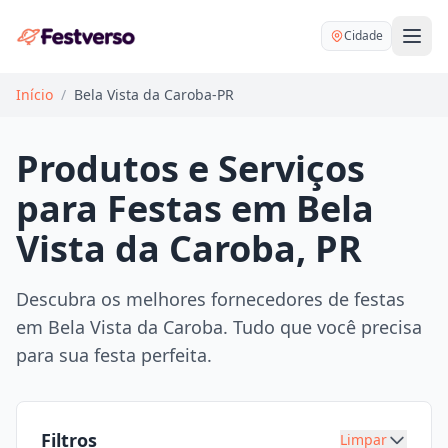
Cidade
Início
/
Bela Vista da Caroba-PR
Produtos e Serviços
para Festas em Bela
Balões delivery
Vista da Caroba, PR
Decoração personalizada
Bartender
Pegue e Monte
Descubra os melhores fornecedores de festas
Buffet
em Bela Vista da Caroba. Tudo que você precisa
Festa na mesa
DJ
para sua festa perfeita.
Mesas e cadeiras
Fotógrafo
Buffet infantil
Recreação
Chácaras
Filtros
Limpar