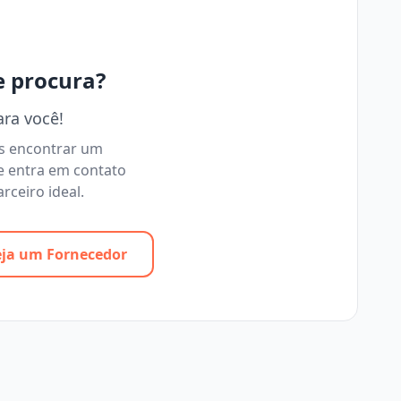
e procura?
ara você!
os encontrar um
e entra em contato
rceiro ideal.
eja um Fornecedor