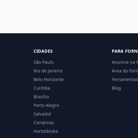
CIDADES
PARA FORN
São Paulo
Anuncie na 
Rio de Janeiro
Área do For
Belo Horizonte
Ferramentas
Curitiba
Blog
Brasília
Porto Alegre
Salvador
Campinas
Hortolândia