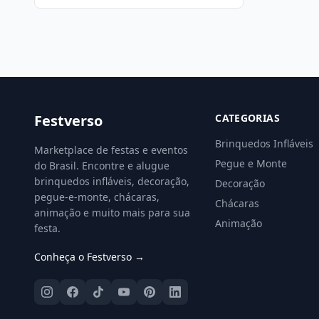
Festverso
CATEGORIAS
Brinquedos Infláveis
Marketplace de festas e eventos
Pegue e Monte
do Brasil. Encontre e alugue
brinquedos infláveis, decoração,
Decoração
pegue-e-monte, chácaras,
Chácaras
animação e muito mais para sua
Animação
festa.
Conheça o Festverso →