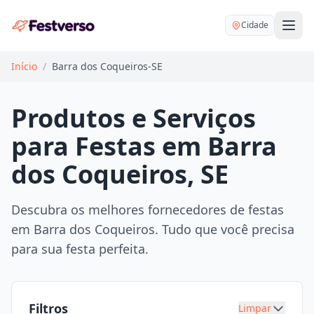
Cidade
Início
/
Barra dos Coqueiros-SE
Produtos e Serviços
para Festas em Barra
Balões delivery
dos Coqueiros, SE
Decoração personalizada
Bartender
Pegue e Monte
Descubra os melhores fornecedores de festas
Buffet
em Barra dos Coqueiros. Tudo que você precisa
Festa na mesa
DJ
para sua festa perfeita.
Mesas e cadeiras
Fotógrafo
Buffet infantil
Recreação
Chácaras
Filtros
Limpar