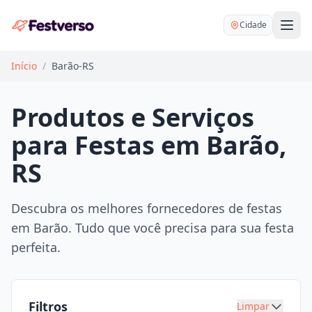
Cidade
Início
/
Barão-RS
Produtos e Serviços
para Festas em Barão,
Balões delivery
RS
Decoração personalizada
Bartender
Pegue e Monte
Descubra os melhores fornecedores de festas
Buffet
em Barão. Tudo que você precisa para sua festa
Festa na mesa
DJ
perfeita.
Mesas e cadeiras
Fotógrafo
Buffet infantil
Recreação
Chácaras
Filtros
Limpar