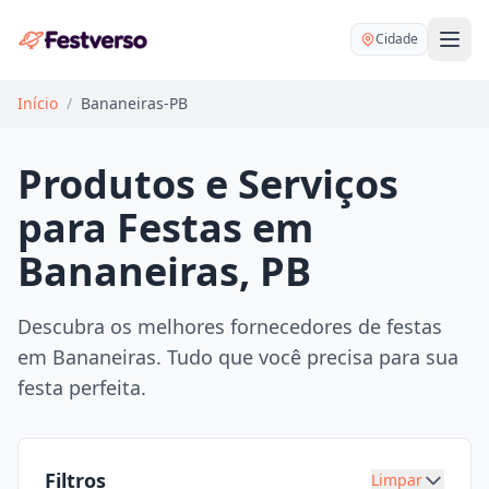
Cidade
Início
/
Bananeiras-PB
Produtos e Serviços
para Festas em
Balões delivery
Bananeiras, PB
Decoração personalizada
Bartender
Pegue e Monte
Descubra os melhores fornecedores de festas
Buffet
em Bananeiras. Tudo que você precisa para sua
Festa na mesa
DJ
festa perfeita.
Mesas e cadeiras
Fotógrafo
Buffet infantil
Recreação
Chácaras
Filtros
Limpar