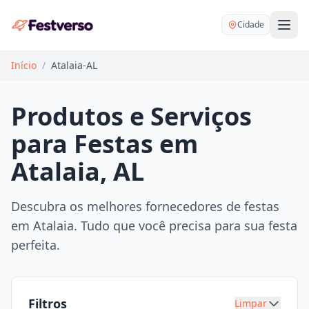
Cidade
Início
/
Atalaia-AL
Produtos e Serviços
para Festas em
Balões delivery
Atalaia, AL
Decoração personalizada
Bartender
Pegue e Monte
Descubra os melhores fornecedores de festas
Buffet
em Atalaia. Tudo que você precisa para sua festa
Festa na mesa
DJ
perfeita.
Mesas e cadeiras
Fotógrafo
Buffet infantil
Recreação
Chácaras
Filtros
Limpar