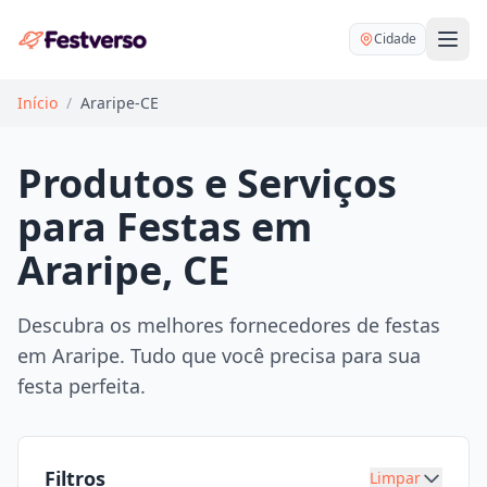
Cidade
Início
/
Araripe-CE
Produtos e Serviços
para Festas em
Balões delivery
Araripe, CE
Decoração personalizada
Bartender
Pegue e Monte
Descubra os melhores fornecedores de festas
Buffet
em Araripe. Tudo que você precisa para sua
Festa na mesa
DJ
festa perfeita.
Mesas e cadeiras
Fotógrafo
Buffet infantil
Recreação
Chácaras
Filtros
Limpar