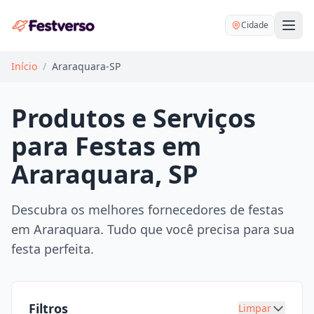
Cidade
Início
/
Araraquara-SP
Produtos e Serviços
para Festas em
Balões delivery
Araraquara, SP
Decoração personalizada
Bartender
Pegue e Monte
Descubra os melhores fornecedores de festas
Buffet
em Araraquara. Tudo que você precisa para sua
Festa na mesa
DJ
festa perfeita.
Mesas e cadeiras
Fotógrafo
Buffet infantil
Recreação
Chácaras
Filtros
Limpar