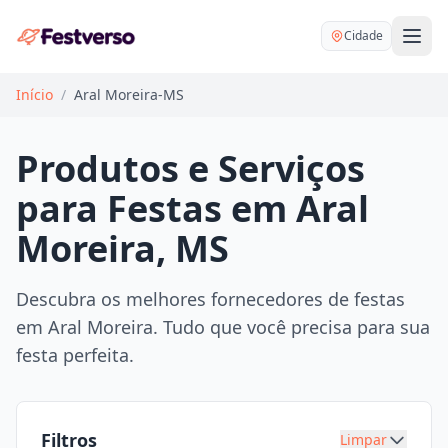
Cidade
Início
/
Aral Moreira-MS
Produtos e Serviços
para Festas em Aral
Balões delivery
Moreira, MS
Decoração personalizada
Bartender
Pegue e Monte
Descubra os melhores fornecedores de festas
Buffet
em Aral Moreira. Tudo que você precisa para sua
Festa na mesa
DJ
festa perfeita.
Mesas e cadeiras
Fotógrafo
Buffet infantil
Recreação
Chácaras
Filtros
Limpar