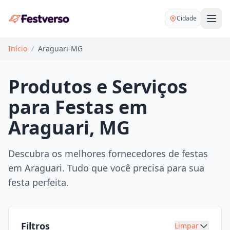
Cidade
Início
/
Araguari-MG
Produtos e Serviços
para Festas em
Balões delivery
Araguari, MG
Decoração personalizada
Bartender
Pegue e Monte
Descubra os melhores fornecedores de festas
Buffet
em Araguari. Tudo que você precisa para sua
Festa na mesa
DJ
festa perfeita.
Mesas e cadeiras
Fotógrafo
Buffet infantil
Recreação
Chácaras
Filtros
Limpar