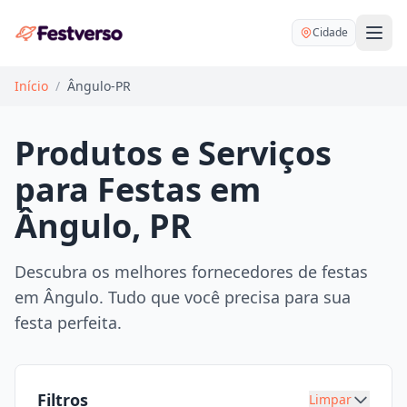
Cidade
Início
/
Ângulo-PR
Produtos e Serviços
para Festas em
Balões delivery
Ângulo, PR
Decoração personalizada
Bartender
Pegue e Monte
Descubra os melhores fornecedores de festas
Buffet
em Ângulo. Tudo que você precisa para sua
Festa na mesa
DJ
festa perfeita.
Mesas e cadeiras
Fotógrafo
Buffet infantil
Recreação
Chácaras
Filtros
Limpar