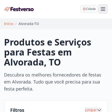
Cidade
Início
/
Alvorada-TO
Produtos e Serviços
para Festas em
Balões delivery
Alvorada, TO
Decoração personalizada
Bartender
Pegue e Monte
Descubra os melhores fornecedores de festas
Buffet
em Alvorada. Tudo que você precisa para sua
Festa na mesa
DJ
festa perfeita.
Mesas e cadeiras
Fotógrafo
Buffet infantil
Recreação
Chácaras
Filtros
Limpar