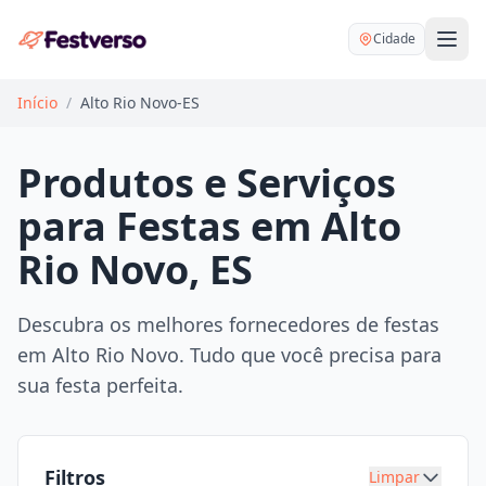
Cidade
Início
/
Alto Rio Novo-ES
Produtos e Serviços
para Festas em Alto
Balões delivery
Rio Novo, ES
Decoração personalizada
Bartender
Pegue e Monte
Descubra os melhores fornecedores de festas
Buffet
em Alto Rio Novo. Tudo que você precisa para
Festa na mesa
DJ
sua festa perfeita.
Mesas e cadeiras
Fotógrafo
Buffet infantil
Recreação
Chácaras
Filtros
Limpar