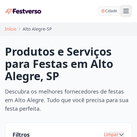
Cidade
Início
/
Alto Alegre-SP
Produtos e Serviços
para Festas em Alto
Balões delivery
Alegre, SP
Decoração personalizada
Bartender
Pegue e Monte
Descubra os melhores fornecedores de festas
Buffet
em Alto Alegre. Tudo que você precisa para sua
Festa na mesa
DJ
festa perfeita.
Mesas e cadeiras
Fotógrafo
Buffet infantil
Recreação
Chácaras
Filtros
Limpar